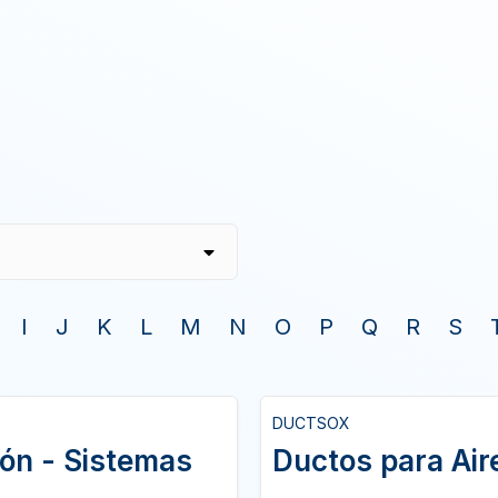
I
J
K
L
M
N
O
P
Q
R
S
DUCTSOX
ión - Sistemas
Ductos para Air