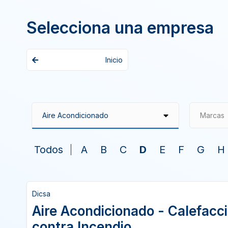
Selecciona una empresa
Inicio
Marcas
Todos
A
B
C
D
E
F
G
H
Dicsa
Aire Acondicionado - Calefacc
contra Incendio