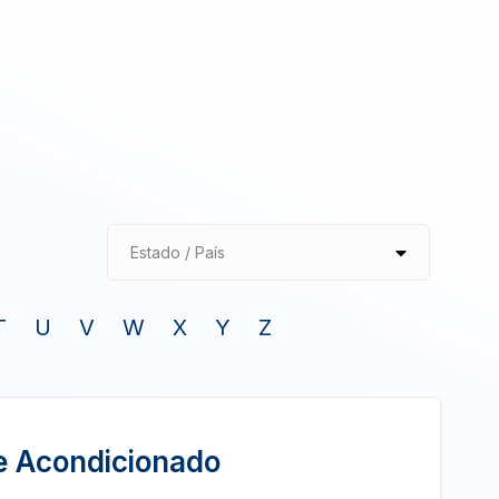
Estado / País
T
U
V
W
X
Y
Z
e Acondicionado