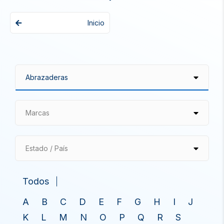
Inicio
Marcas
Estado / País
Todos
A
B
C
D
E
F
G
H
I
J
K
L
M
N
O
P
Q
R
S