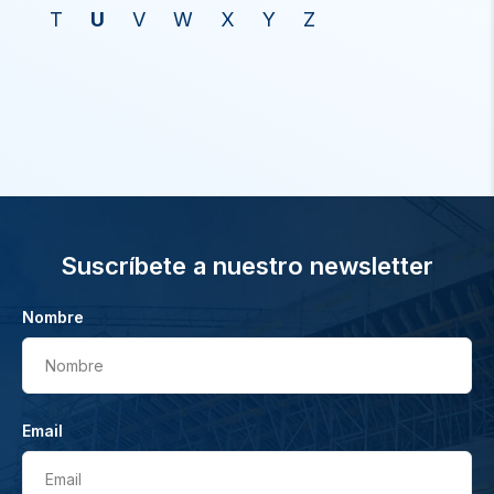
T
U
V
W
X
Y
Z
Suscríbete a nuestro newsletter
Nombre
Nombre
Email
Email