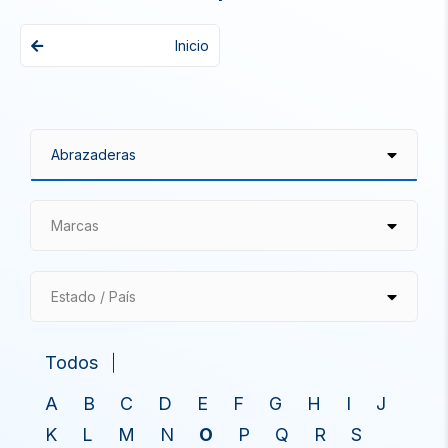
Inicio
Marcas
Estado / País
Todos
A
B
C
D
E
F
G
H
I
J
K
L
M
N
O
P
Q
R
S