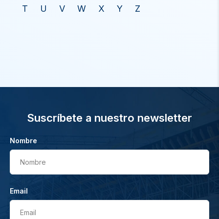
T
U
V
W
X
Y
Z
Suscríbete a nuestro newsletter
Nombre
Nombre
Email
Email