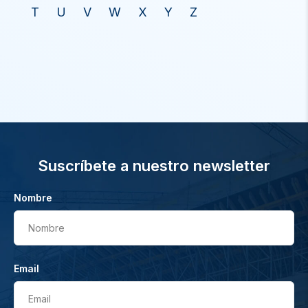
T
U
V
W
X
Y
Z
Suscríbete a nuestro newsletter
Nombre
Nombre
Email
Email