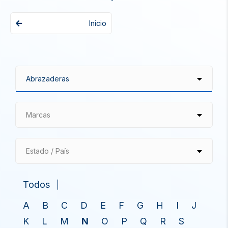
Inicio
Marcas
Estado / País
Todos
A
B
C
D
E
F
G
H
I
J
K
L
M
N
O
P
Q
R
S