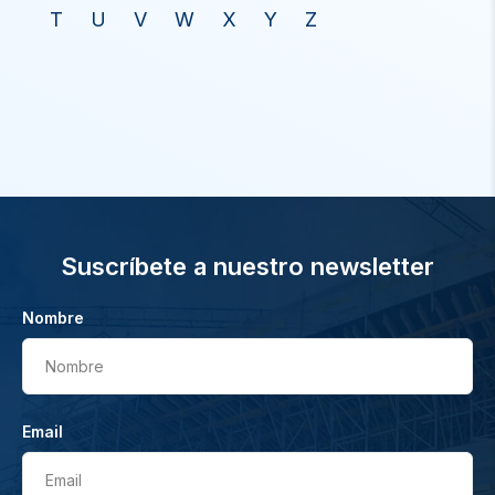
T
U
V
W
X
Y
Z
Suscríbete a nuestro newsletter
Nombre
Nombre
Email
Email