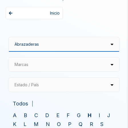
Inicio
Marcas
Estado / País
Todos
A
B
C
D
E
F
G
H
I
J
K
L
M
N
O
P
Q
R
S