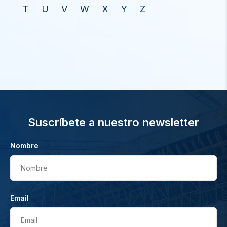
T
U
V
W
X
Y
Z
Suscríbete a nuestro newsletter
Nombre
Nombre
Email
Email