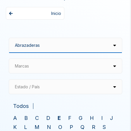
Inicio
Marcas
Estado / País
Todos
A
B
C
D
E
F
G
H
I
J
K
L
M
N
O
P
Q
R
S