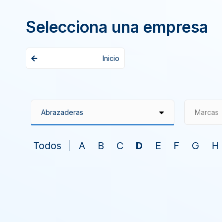
Selecciona una empresa
Inicio
Marcas
Todos
A
B
C
D
E
F
G
H