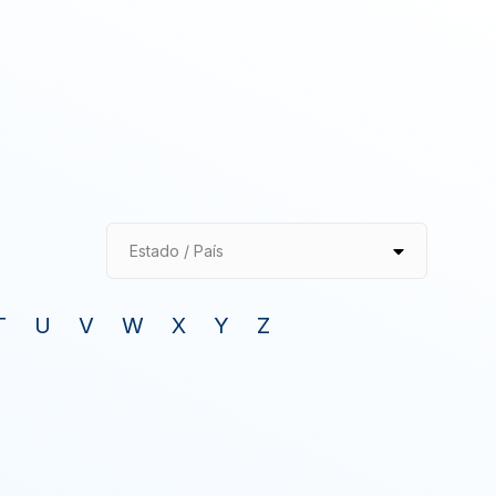
Estado / País
T
U
V
W
X
Y
Z