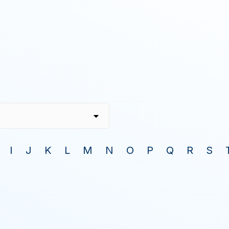
I
J
K
L
M
N
O
P
Q
R
S