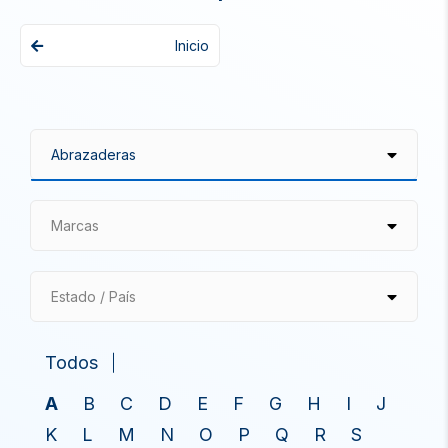
Inicio
Marcas
Estado / País
Todos
A
B
C
D
E
F
G
H
I
J
K
L
M
N
O
P
Q
R
S